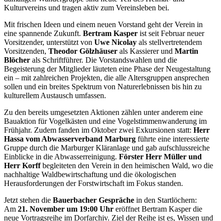
Kulturvereins und tragen aktiv zum Vereinsleben bei.
Mit frischen Ideen und einem neuen Vorstand geht der Verein in
eine spannende Zukunft.
Bertram Kasper
ist seit Februar neuer
Vorsitzender, unterstützt von
Uwe Nicolay
als stellvertretendem
Vorsitzenden,
Theodor Gölzhäuser
als Kassierer und
Martin
Blöcher
als Schriftführer. Die Vorstandswahlen und die
Begeisterung der Mitglieder läuteten eine Phase der Neugestaltung
ein – mit zahlreichen Projekten, die alle Altersgruppen ansprechen
sollen und ein breites Spektrum von Naturerlebnissen bis hin zu
kulturellem Austausch umfassen.
Zu den bereits umgesetzten Aktionen zählen unter anderem eine
Bauaktion für Vogelkästen und eine Vogelstimmenwanderung im
Frühjahr. Zudem fanden im Oktober zwei Exkursionen statt:
Herr
Hassa vom Abwasserverband Marburg
führte eine interessierte
Gruppe durch die Marburger Kläranlage und gab aufschlussreiche
Einblicke in die Abwasserreinigung.
Förster Herr Müller und
Herr Korff
begleiteten den Verein in den heimischen Wald, wo die
nachhaltige Waldbewirtschaftung und die ökologischen
Herausforderungen der Forstwirtschaft im Fokus standen.
Jetzt stehen die
Bauerbacher Gespräche
in den Startlöchern:
Am
21. November um 19:00 Uhr
eröffnet Bertram Kasper die
neue Vortragsreihe im Dorfarchiv. Ziel der Reihe ist es, Wissen und