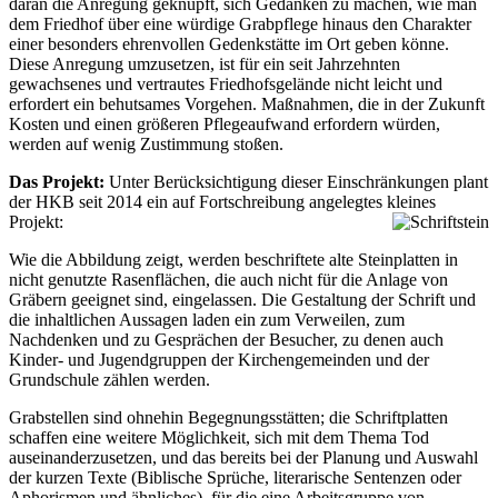
daran die Anregung geknüpft, sich Gedanken zu machen, wie man
dem Friedhof über eine würdige Grabpflege hinaus den Charakter
einer besonders ehrenvollen Gedenkstätte im Ort geben könne.
Diese Anregung umzusetzen, ist für ein seit Jahrzehnten
gewachsenes und vertrautes Friedhofsgelände nicht leicht und
erfordert ein behutsames Vorgehen. Maßnahmen, die in der Zukunft
Kosten und einen größeren Pflegeaufwand erfordern würden,
werden auf wenig Zustimmung stoßen.
Das Projekt:
Unter Berücksichtigung dieser Einschränkungen plant
der HKB seit 2014 ein auf Fortschreibung angelegtes kleines
Projekt:
Wie die Abbildung zeigt, werden beschriftete alte Steinplatten in
nicht genutzte Rasenflächen, die auch nicht für die Anlage von
Gräbern geeignet sind, eingelassen. Die Gestaltung der Schrift und
die inhaltlichen Aussagen laden ein zum Verweilen, zum
Nachdenken und zu Gesprächen der Besucher, zu denen auch
Kinder- und Jugendgruppen der Kirchengemeinden und der
Grundschule zählen werden.
Grabstellen sind ohnehin Begegnungsstätten; die Schriftplatten
schaffen eine weitere Möglichkeit, sich mit dem Thema Tod
auseinanderzusetzen, und das bereits bei der Planung und Auswahl
der kurzen Texte (Biblische Sprüche, literarische Sentenzen oder
Aphorismen und ähnliches), für die eine Arbeitsgruppe von