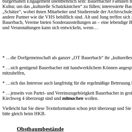
bürgernahen Engagement unentbehrlich sein: Bauerbacher Familien tr
Kultur, um das „kulturelle Schatzkästchen“ zu füllen; interessierte Ba
„Schätze“, wobei ihnen Mitarbeiter und Studierende der Archivschule
andere Partner wie die VHS behilflich sind. Alt und Jung treffen sich
Bauerbach, Vereine bieten Sonderausstellungen an – eine lebendige B
und Veranstaltungen kann sich entwickeln, wenn…
* …die Dorfgemeinschaft als ganzer „OT Bauerbach“ ihr „kulturelle
* …sich genügend Bauerbacher mit handwerklichem Können angesproc
mitzuhelfen,
* …sich das Interesse auch langfristig für die regelmäßige Betreuung h
* …jenseits von Partei- und Vereinszugehörigkeit Bauerbacher in gro
Kirchweg 4 überzeugt sind und
mitmachen
wollen.
Vielleicht hat Sie diese Textinformation schon jetzt überzeugt und Si
bitte gleich beim HKB.
Obstbaumbestände