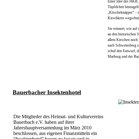
Einer Idee des HKB_V
Tüpfelchen hinzugefü
„Kirscheknäpper“ – e
Kirschkern wegschni
Sie erinnert, wie auf
an den historischen S
allem Kirschen noch 
nach Schweinsberg z
schuf den Entwurf; d
Marburg und der Baue
Bauerbacher Insektenhotel
Die Mitglieder des Heimat- und Kulturvereins
Bauerbach e.V. haben auf ihrer
Jahreshauptversammlung im März 2010
beschlossen, aus eigenen Finanzmitteln ein
“Insektenhotel” bauen zu lassen und in