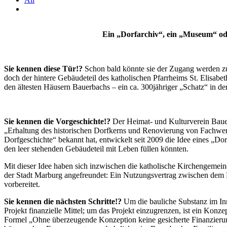
Ein „Dorfarchiv“, ein „Museum“ od
Sie kennen diese Tür!?
Schon bald könnte sie der Zugang werden zu
doch der hintere Gebäudeteil des katholischen Pfarrheims St. Elisab
den ältesten Häusern Bauerbachs – ein ca. 300jähriger „Schatz“ in der
Sie kennen die Vorgeschichte!?
Der Heimat- und Kulturverein Bauer
„Erhaltung des historischen Dorfkerns und Renovierung von Fachwe
Dorfgeschichte“ bekannt hat, entwickelt seit 2009 die Idee eines „Do
den leer stehenden Gebäudeteil mit Leben füllen könnten.
Mit dieser Idee haben sich inzwischen die katholische Kirchengemeind
der Stadt Marburg angefreundet: Ein Nutzungsvertrag zwischen de
vorbereitet.
Sie kennen die nächsten Schritte!?
Um die bauliche Substanz im In
Projekt finanzielle Mittel; um das Projekt einzugrenzen, ist ein Konz
Formel „Ohne überzeugende Konzeption keine gesicherte Finanzieru