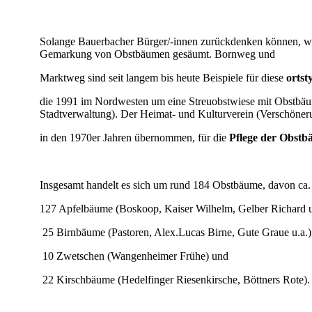
Solange Bauerbacher Bürger/-innen zurückdenken können, we
Gemarkung von Obstbäumen gesäumt. Bornweg und
Marktweg sind seit langem bis heute Beispiele für
diese
ortst
die 1991 im Nordwesten um eine Streuobstwiese mit Obstb
Stadtverwaltung). Der Heimat- und Kulturverein (Verschöneru
in den 1970er Jahren übernommen,
für die
Pflege der Obstb
Insgesamt handelt es sich um rund 184 Obstbäume, davon ca.
127 Apfelbäume (Boskoop, Kaiser Wilhelm, Gelber Richard u
25 Birnbäume (Pastoren, Alex.Lucas Birne, Gute Graue u.a.)
10 Zwetschen (Wangenheimer Frühe) und
22 Kirschbäume (Hedelfinger Riesenkirsche, Böttners Rote).