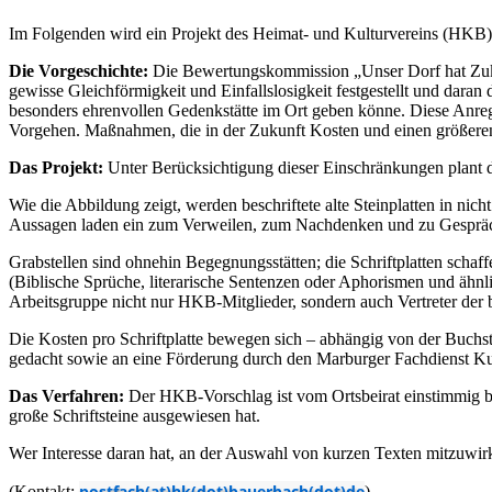
Im Folgenden wird ein Projekt des Heimat- und Kulturvereins (HKB) 
Die Vorgeschichte:
Die Bewertungskommission „Unser Dorf hat Zuku
gewisse Gleichförmigkeit und Einfallslosigkeit festgestellt und dar
besonders ehrenvollen Gedenkstätte im Ort geben könne. Diese Anregu
Vorgehen. Maßnahmen, die in der Zukunft Kosten und einen größere
Das Projekt:
Unter Berücksichtigung dieser Einschränkungen plant de
Wie die Abbildung zeigt, werden beschriftete alte Steinplatten in nich
Aussagen laden ein zum Verweilen, zum Nachdenken und zu Gespräc
Grabstellen sind ohnehin Begegnungsstätten; die Schriftplatten scha
(Biblische Sprüche, literarische Sentenzen oder Aphorismen und ähnli
Arbeitsgruppe nicht nur HKB-Mitglieder, sondern auch Vertreter der 
Die Kosten pro Schriftplatte bewegen sich – abhängig von der Buchs
gedacht sowie an eine Förderung durch den Marburger Fachdienst Ku
Das Verfahren:
Der HKB-Vorschlag ist vom Ortsbeirat einstimmig b
große Schriftsteine ausgewiesen hat.
Wer Interesse daran hat, an der Auswahl von kurzen Texten mitzuwirk
postfach(at)hk(dot)bauerbach(dot)de
(Kontakt:
).