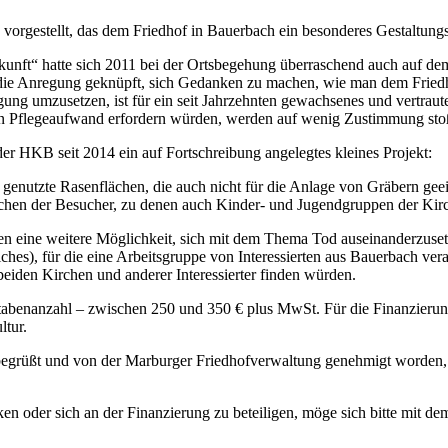
vorgestellt, das dem Friedhof in Bauerbach ein besonderes Gestaltun
nft“ hatte sich 2011 bei der Ortsbegehung überraschend auch auf de
an die Anregung geknüpft, sich Gedanken zu machen, wie man dem Fried
ng umzusetzen, ist für ein seit Jahrzehnten gewachsenes und vertrautes
n Pflegeaufwand erfordern würden, werden auf wenig Zustimmung sto
r HKB seit 2014 ein auf Fortschreibung angelegtes kleines Projekt:
t genutzte Rasenflächen, die auch nicht für die Anlage von Gräbern geei
hen der Besucher, zu denen auch Kinder- und Jugendgruppen der Kir
ffen eine weitere Möglichkeit, sich mit dem Thema Tod auseinanderzuse
ches), für die eine Arbeitsgruppe von Interessierten aus Bauerbach ver
beiden Kirchen und anderer Interessierter finden würden.
tabenanzahl – zwischen 250 und 350 € plus MwSt. Für die Finanzierung
ltur.
egrüßt und von der Marburger Friedhofverwaltung genehmigt worden, 
en oder sich an der Finanzierung zu beteiligen, möge sich bitte mit 